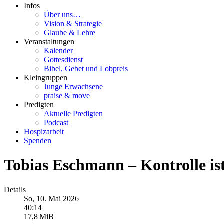
Infos
Über uns…
Vision & Strategie
Glaube & Lehre
Veranstaltungen
Kalender
Gottesdienst
Bibel, Gebet und Lobpreis
Kleingruppen
Junge Erwachsene
praise & move
Predigten
Aktuelle Predigten
Podcast
Hospizarbeit
Spenden
Tobias Eschmann – Kontrolle ist
Details
So, 10. Mai 2026
40:14
17,8 MiB